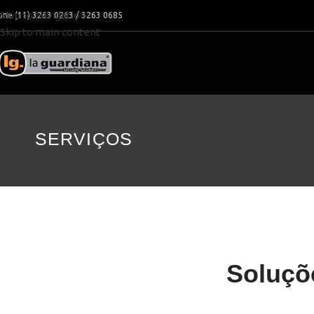
Skip to navigation
one (11) 3263 0263 / 3263 0685
Skip to main content
SERVIÇOS
Soluçõ