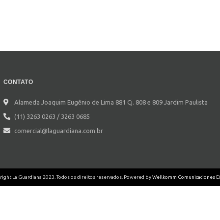
CONTATO
Alameda Joaquim Eugênio de Lima 881 Cj. 808 e 809 Jardim Paulista
(11) 3263 0263 / 3263 0685
comercial@laguardiana.com.br
ight La Guardiana 2023. Todos os direitos reservados. Powered by
Wellkomm Comunicaciones Ef