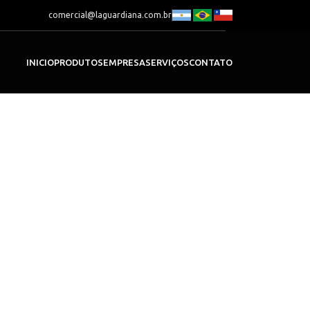
LÉTRICA
TRANSPORTADORAS DE VALORES
comercial@laguardiana.com.br
Show
9
12
18
24
INICIO
PRODUTOS
EMPRESA
SERVIÇOS
CONTATO