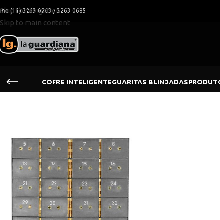
Skip to navigation
one (11) 3263 0263 / 3263 0685
Skip to main content
COFRE INTELIGENTE
GUARITAS BLINDADAS
PRODUTO