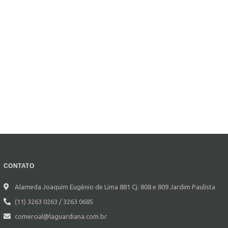
CONTATO
Alameda Joaquim Eugênio de Lima 881 Cj. 808 e 809 Jardim Paulista
(11) 3263 0263 / 3263 0685
comercial@laguardiana.com.br