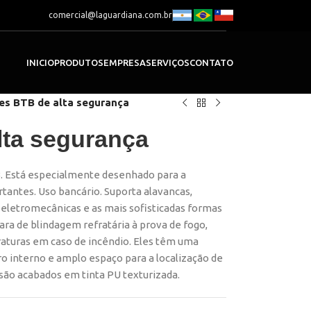
comercial@laguardiana.com.br
INICIO
PRODUTOS
EMPRESA
SERVIÇOS
CONTATO
es BTB de alta segurança
lta segurança
.B. Está especialmente desenhado para a
antes. Uso bancário. Suporta alavancas,
 eletromecânicas e as mais sofisticadas formas
ra de blindagem refratária à prova de fogo,
raturas em caso de incêndio. Eles têm uma
ro interno e amplo espaço para a localização de
são acabados em tinta PU texturizada.